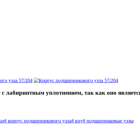
е с лабиринтным уплотнением, так как оно являет
ки
#
корпус подшипникового узла
#
кпу
#
подшипниковые узлы